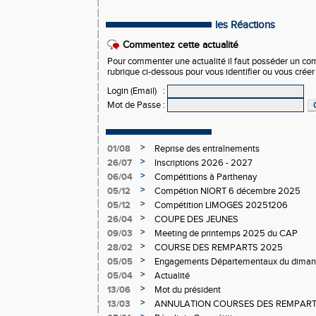
les Réactions
Commentez cette actualité
Pour commenter une actualité il faut posséder un compt
rubrique ci-dessous pour vous identifier ou vous crée
Login (Email)
:
Mot de Passe
:
>
01/08
Reprise des entraînements
>
26/07
Inscriptions 2026 - 2027
>
06/04
Compétitions à Parthenay
>
05/12
Compétion NIORT 6 décembre 2025
>
05/12
Compétition LIMOGES 20251206
>
26/04
COUPE DES JEUNES
>
09/03
Meeting de printemps 2025 du CAP
>
28/02
COURSE DES REMPARTS 2025
>
05/05
Engagements Départementaux du dimanc
>
05/04
Actualité
>
13/06
Mot du président
>
13/03
ANNULATION COURSES DES REMPAR