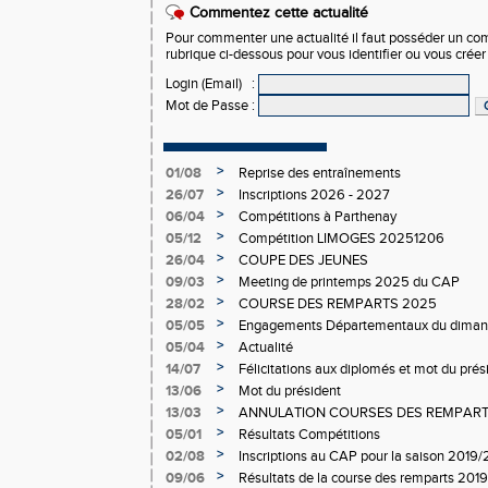
Commentez cette actualité
Pour commenter une actualité il faut posséder un compt
rubrique ci-dessous pour vous identifier ou vous crée
Login (Email)
:
Mot de Passe
:
>
01/08
Reprise des entraînements
>
26/07
Inscriptions 2026 - 2027
>
06/04
Compétitions à Parthenay
>
05/12
Compétition LIMOGES 20251206
>
26/04
COUPE DES JEUNES
>
09/03
Meeting de printemps 2025 du CAP
>
28/02
COURSE DES REMPARTS 2025
>
05/05
Engagements Départementaux du dimanc
>
05/04
Actualité
>
14/07
Félicitations aux diplomés et mot du prési
>
13/06
Mot du président
>
13/03
ANNULATION COURSES DES REMPAR
>
05/01
Résultats Compétitions
>
02/08
Inscriptions au CAP pour la saison 2019
>
09/06
Résultats de la course des remparts 2019