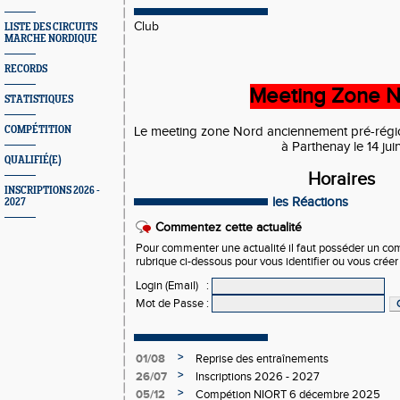
Club
LISTE DES CIRCUITS
MARCHE NORDIQUE
RECORDS
Meeting Zone 
STATISTIQUES
COMPÉTITION
Le meeting zone Nord anciennement pré-régi
à Parthenay le 14 jui
QUALIFIÉ(E)
Horaires
INSCRIPTIONS 2026 -
les Réactions
2027
Commentez cette actualité
Pour commenter une actualité il faut posséder un compt
rubrique ci-dessous pour vous identifier ou vous crée
Login (Email)
:
Mot de Passe
:
>
01/08
Reprise des entraînements
>
26/07
Inscriptions 2026 - 2027
>
05/12
Compétion NIORT 6 décembre 2025